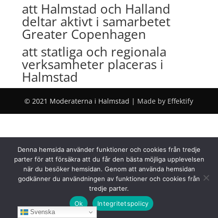
att Halmstad och Halland
deltar aktivt i samarbetet
Greater Copenhagen
att statliga och regionala
verksamheter placeras i
Halmstad
© 2021 Moderaterna i Halmstad |
Made by Effektify
Denna hemsida använder funktioner och cookies från tredje
parter för att försäkra att du får den bästa möjliga upplevelsen
när du besöker hemsidan. Genom att använda hemsidan
godkänner du användningen av funktioner och cookies från
tredje parter.
Ok
Integritetspolicy
Svenska