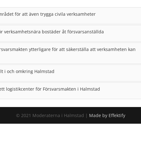
rådet för att även trygga civila verksamheter
ör verksamhetsnära bostäder åt försvarsanställda
varsmakten ytterligare för att säkerställa att verksamheten kan
lt i och omkring Halmstad
 ett logistikcenter för Försvarsmakten i Halmstad
© 2021 Moderaterna i Halmstad |
Made by Effektify