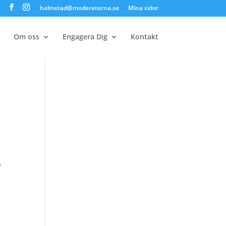
halmstad@moderaterna.se
Mina sidor
Om oss
Engagera Dig
Kontakt
å