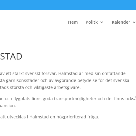
Hem
Politk
Kalender
SSTAD
av ett starkt svenskt försvar. Halmstad är med sin omfattande
sta garnisonsstäder och av avgörande betydelse för det svenska
ads största och viktigaste arbetsgivare.
mn och flygplats finns goda transportmöjligheter och det finns ocks
pansion.
 att utvecklas i Halmstad en högprioriterad fråga.