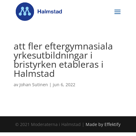
att fler eftergymnasiala
yrkesutbildningar i
bristyrken etableras i
Halmstad
av
Johan Sutinen
|
jun 6, 2022
© 2021 Moderaterna i Halmstad |
Made by Effektify