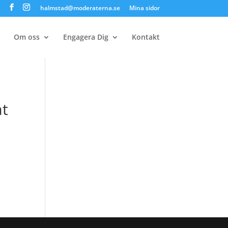
halmstad@moderaterna.se
Mina sidor
Om oss
Engagera Dig
Kontakt
at