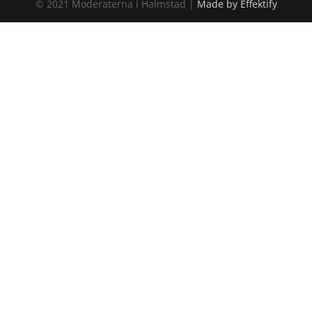
© 2021 Moderaterna i Halmstad |
Made by Effektify