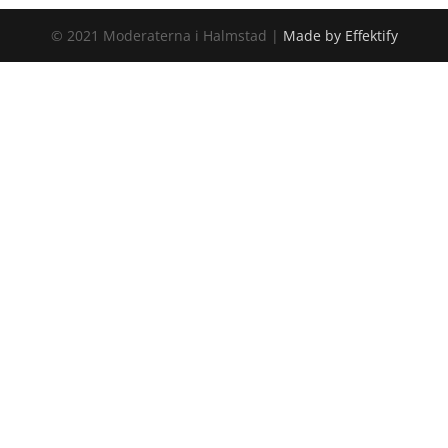
© 2021 Moderaterna i Halmstad |
Made by Effektify