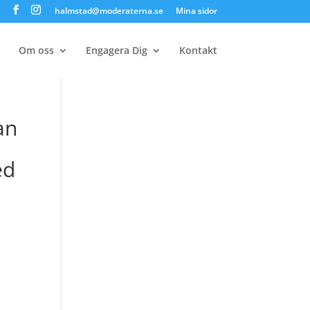
halmstad@moderaterna.se
Mina sidor
Om oss
Engagera Dig
Kontakt
an
ed