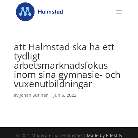
att Halmstad ska ha ett
tydligt
arbetsmarknadsfokus
inom sina gymnasie- och
vuxenutbildningar
av
Johan Sutinen
|
jun 6, 2022
© 2021 Moderaterna i Halmstad |
Made by Effektify