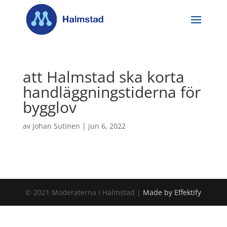
att Halmstad ska korta
handläggningstiderna för
bygglov
av
Johan Sutinen
|
jun 6, 2022
© 2021 Moderaterna i Halmstad |
Made by Effektify