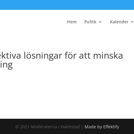
Hem
Politk
Kalender
ektiva lösningar för att minska
ing
© 2021 Moderaterna i Halmstad |
Made by Effektify