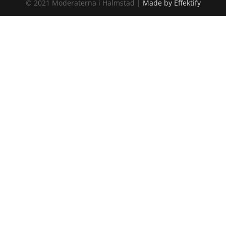
© 2021 Moderaterna i Halmstad |
Made by Effektify