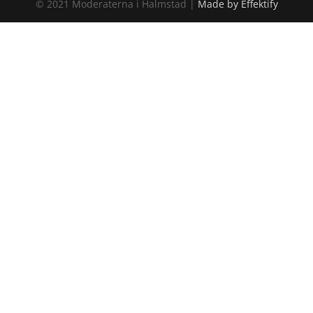
© 2021 Moderaterna i Halmstad |
Made by Effektify