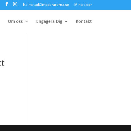
halmstad@moderaterna.se
Mina sidor
Om oss
Engagera Dig
Kontakt
tt