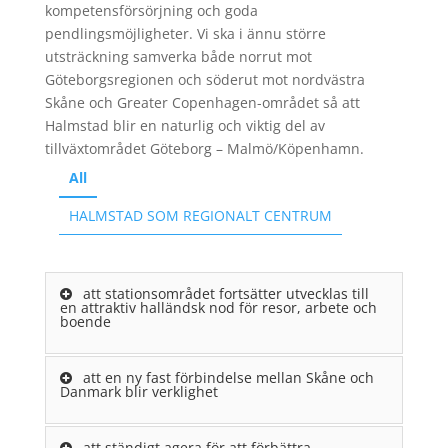
kompetensförsörjning och goda
pendlingsmöjligheter. Vi ska i ännu större
utsträckning samverka både norrut mot
Göteborgsregionen och söderut mot nordvästra
Skåne och Greater Copenhagen-området så att
Halmstad blir en naturlig och viktig del av
tillväxtområdet Göteborg – Malmö/Köpenhamn.
All
HALMSTAD SOM REGIONALT CENTRUM
att stationsområdet fortsätter utvecklas till
en attraktiv halländsk nod för resor, arbete och
boende
att en ny fast förbindelse mellan Skåne och
Danmark blir verklighet
att ständigt agera för att förbättra