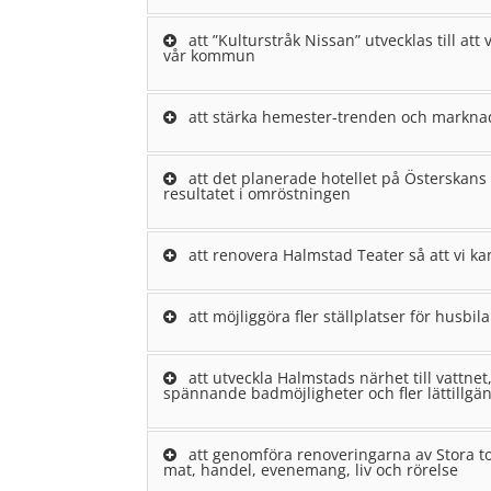
att ”Kulturstråk Nissan” utvecklas till att
vår kommun
att stärka hemester-trenden och marknad
att det planerade hotellet på Österskans f
resultatet i omröstningen
att renovera Halmstad Teater så att vi k
att möjliggöra fler ställplatser för husb
att utveckla Halmstads närhet till vattne
spännande badmöjligheter och fler lättillgä
att genomföra renoveringarna av Stora to
mat, handel, evenemang, liv och rörelse