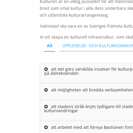
Kulturen är en viktig pusselbit för att människo
bred som smal kultur i alla dess underbara sk
och utländska kulturarrangemang.
Halmstad ska vara en av Sveriges främsta kul
Vi vill skapa en kulturell infrastruktur, som sk
All
UPPLEVELSE- OCH KULTURKOMMU
att det görs särskilda insatser för kult
på äldreboenden
att möjligheten att bredda verksamheten 
att stadens stråk knyts tydligare till st
kulturvandringar
att arbetet med att förnya Bastionen fort