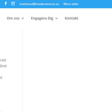
halmstad@moderaterna.se
Mina sidor
Om oss
Engagera Dig
Kontakt
rett
året
nt