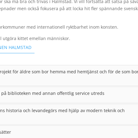
r ska må bra och trivas i Halmstad. Vi vill fortsätta att satsa på såv
epnader men också fokusera på att locka hit fler spännande svens
turkommuner med internationell ryktbarhet inom konsten.
all utgöra kittet emellan människor.
NEN HALMSTAD
urprojekt för äldre som bor hemma med hemtjänst och för de som bo
på biblioteken med annan offentlig service utreds
adens historia och levandegörs med hjälp av modern teknik och
sätter