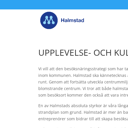
UPPLEVELSE- OCH 
Vi vill att den besöksnäringsstrategi som har
inom kommunen. Halmstad ska kännetecknas av a
runt. Genom att fortsätta utveckla centrummiljön
blomstrande centrum. Vi tror att både halmst
som besöksort kommer den också att vara int
En av Halmstads absoluta styrkor är våra långa
strandplan som grund. Halmstad är mer än bara
entreprenörer som bidrar till att skapa besök