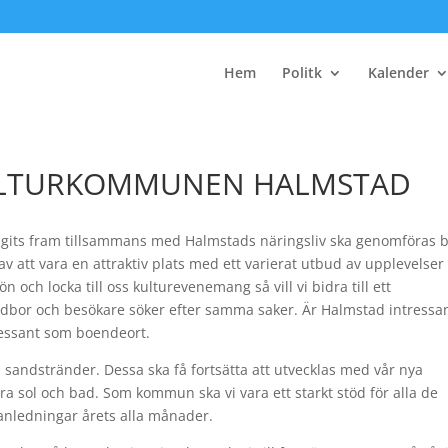
Hem
Politk
Kalender
KULTURKOMMUNEN HALMSTAD
 tagits fram tillsammans med Halmstads näringsliv ska genomföras b
tt vara en attraktiv plats med ett varierat utbud av upplevelser 
 och locka till oss kulturevenemang så vill vi bidra till ett
adbor och besökare söker efter samma saker. Är Halmstad intressa
ressant som boendeort.
 sandstränder. Dessa ska få fortsätta att utvecklas med vår nya
 sol och bad. Som kommun ska vi vara ett starkt stöd för alla de
sanledningar årets alla månader.