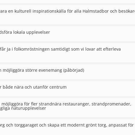
 vara en kulturell inspirationskälla för alla Halmstadbor och besökar
sföra lokala upplevelser
år Ja i folkomröstningen samtidigt som vi lovar att efterleva
an möjliggöra större evenemang (påbörjad)
ilar både nära och utanför centrum
t, möjliggöra för fler strandnära restauranger, strandpromenader,
ngliga naturupplevelser
rg och torggaraget och skapa ett modernt grönt torg, anpassat för