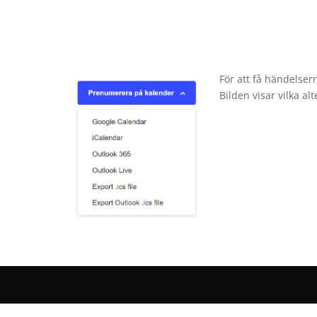
För att få händelser
Bilden visar vilka al