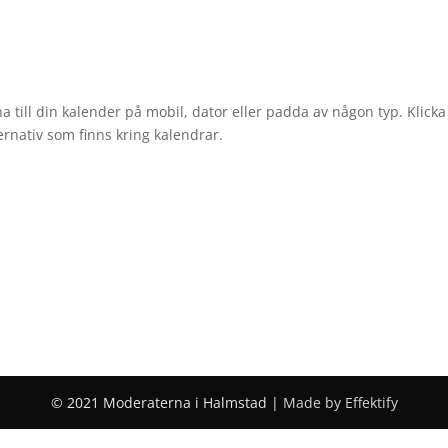
na till din kalender på mobil, dator eller padda av någon typ. Kli
ternativ som finns kring kalendrar.
© 2021 Moderaterna i Halmstad |
Made by Effektify