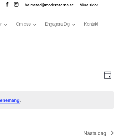
halmstad@moderaterna.se
Mina sidor
r
Om oss
Engagera Dig
Kontakt
Vy-
Evenema
vynaviger
Dag
navigerin
venemang
.
Nästa dag