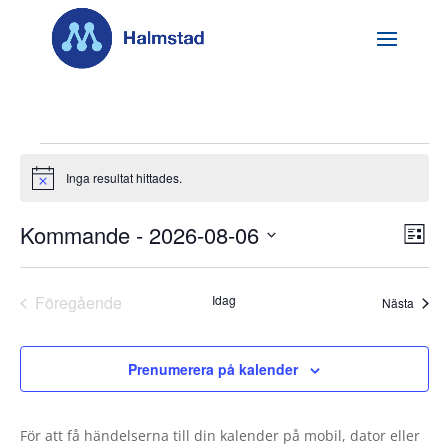
Evenemang
Inga resultat hittades.
Notis
Vy-
Ev
Kommande
 - 
2026-08-06
Lista
vyn
nav
Välj
datum.
Föregående
Idag
Even
Nästa
Evenemang
Prenumerera på kalender
För att få händelserna till din kalender på mobil, dator eller